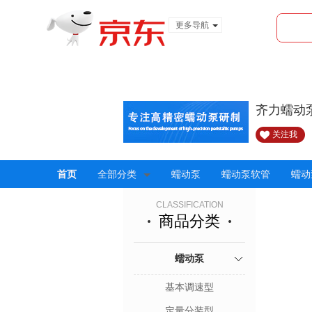
更多导航
服装城
食品
金融
齐力蠕动
关注我
首页
全部分类
蠕动泵
蠕动泵软管
蠕动
CLASSIFICATION
商品分类
蠕动泵
基本调速型
定量分装型