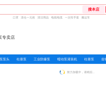
口罩
清仓一元抢
清洁用品
电线电缆
一次性手套
搬运车
泵专卖店
泵泵头
柱塞泵
工业防爆泵
蠕动泵灌装机
柱塞泵
齿
努力加载中，请稍后...