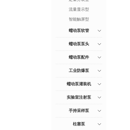
流量显示型
智能触屏型
蠕动泵软管
蠕动泵泵头
蠕动泵配件
工业防爆泵
蠕动泵灌装机
实验室注射泵
手持采样泵
柱塞泵