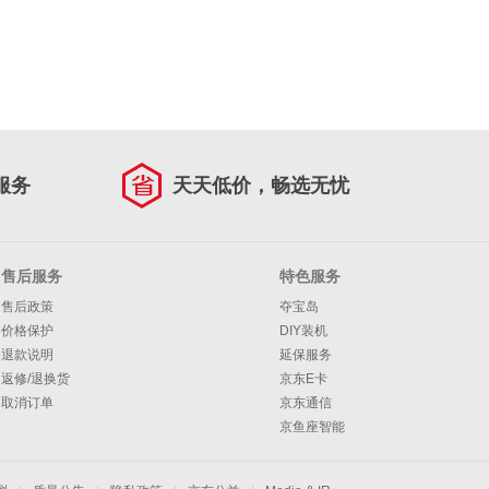
服务
天天低价，畅选无忧
售后服务
特色服务
售后政策
夺宝岛
价格保护
DIY装机
退款说明
延保服务
返修/退换货
京东E卡
取消订单
京东通信
京鱼座智能